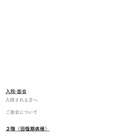
入院·面会
入院される方へ
ご面会について
２階（回復期病棟）