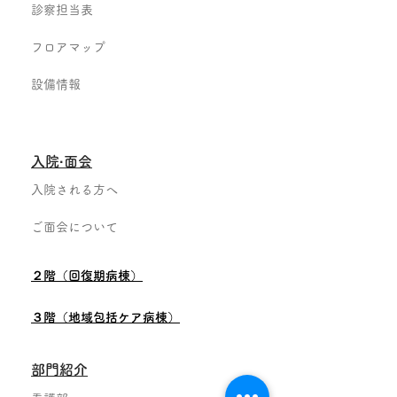
診察担当表
フロアマップ
設備情報
入院·面会
入院される方へ
ご面会について
２階（回復期病棟）
３階（地域包括ケア病棟）
部門紹介