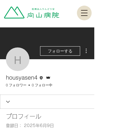
その他
フォローする
housyasen4
執筆者
管理者
housyasen4
0 フォロワー
0 フォロー中
プロフィール
登録日： 2025年6月9日