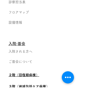
診察担当表
フロアマップ
設備情報
入院·面会
入院される方へ
ご面会について
２階（回復期病棟）
３階（地域包括ケア病棟）
部門紹介
看護部